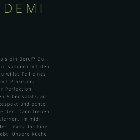
 DEMI
 als ein Beruf? Du
en, sondern mit den
 willst Teil eines
mit Präzision,
er Perfektion
n Arbeitsplatz, an
 Respekt und echte
werden. Dann freuen
ulernen. Im midi
rtes Team, das Fine
lebt. Unsere Küche