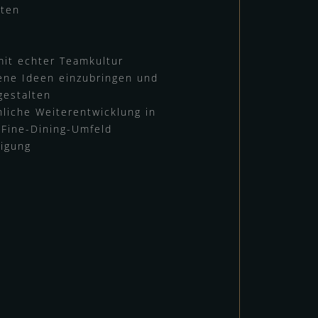
iten
e
it echter Teamkultur
gene Ideen einzubringen und
gestalten
hliche Weiterentwicklung in
 Fine-Dining-Umfeld
ligung