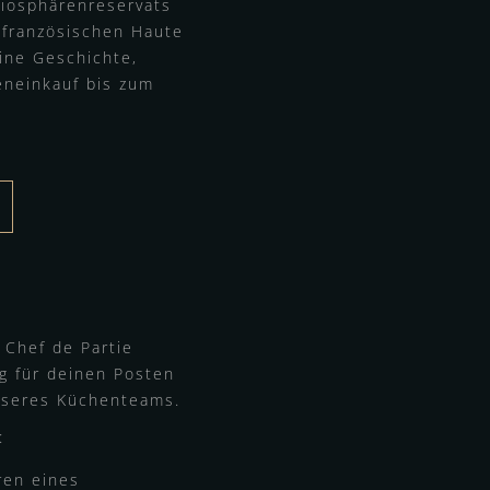
Biosphärenreservats
 französischen Haute
eine Geschichte,
eneinkauf bis zum
 Chef de Partie
g für deinen Posten
unseres Küchenteams.
:
ren eines