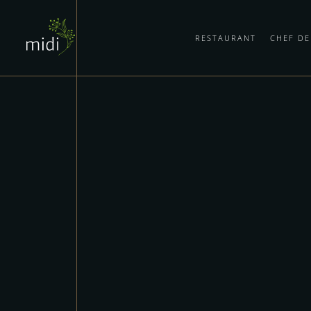
IM MIDI,
RESTAURANT
CHEF DE
ER.
beginnt für das midi ein neues Kapitel.
euen Küchenchef im midi willkommen zu