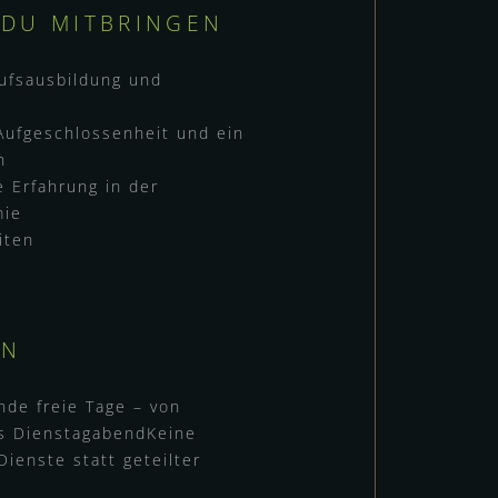
 DU MITBRINGEN
ufsausbildung und
 Aufgeschlossenheit und ein
n
 Erfahrung in der
mie
iten
EN
de freie Tage – von
s DienstagabendKeine
Dienste statt geteilter