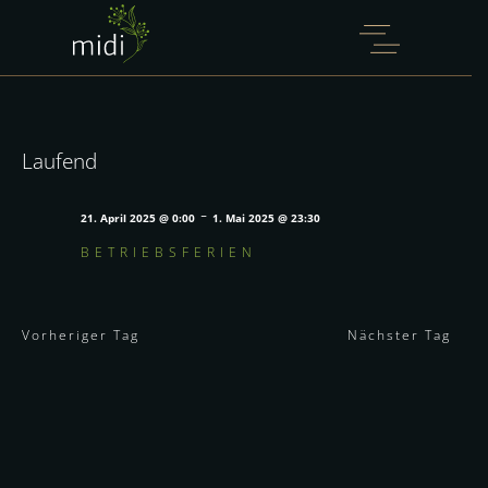
WILLKOMMEN IM
MIDI, MARCUS
LANGER.
Laufend
Mit der Wiedereröffnung am 15. September
beginnt für das midi ein neues Kapitel.
-
21. April 2025 @ 0:00
1. Mai 2025 @ 23:30
Wir freuen uns sehr, Marcus Langer als
BETRIEBSFERIEN
neuen Küchenchef im midi willkommen zu
heißen.
Vorheriger Tag
Nächster Tag
Mehr erfahren