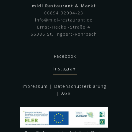
midi Restaurant & Markt
06894 92994-23
info@midi-restaurant.de
Ernst-Heckel-Straße 4
66386 St. Ingbert-Rohrbach
Facebook
Instagram
Impressum
|
Datenschutzerklärung
|
AGB