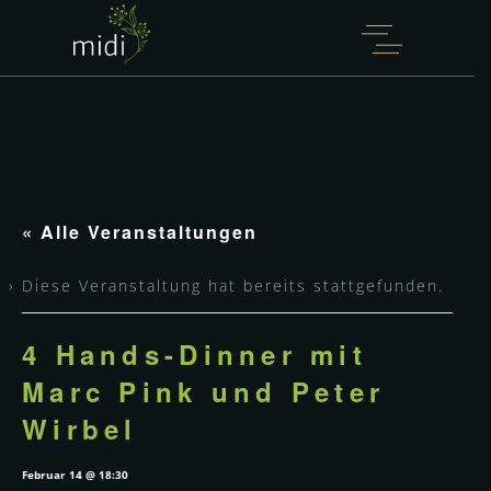
WILLKOMMEN IM
MIDI, MARCUS
LANGER.
Mit der Wiedereröffnung am 15. September
beginnt für das midi ein neues Kapitel.
« Alle Veranstaltungen
Wir freuen uns sehr, Marcus Langer als
neuen Küchenchef im midi willkommen zu
Diese Veranstaltung hat bereits stattgefunden.
heißen.
Mehr erfahren
4 Hands-Dinner mit
Marc Pink und Peter
Wirbel
Februar 14 @ 18:30