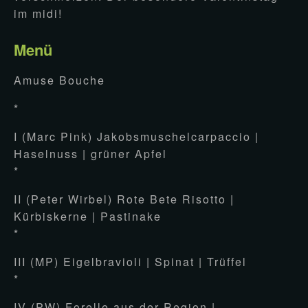
im midi!
Menü
Amuse Bouche
*
I (Marc Pink) Jakobsmuschelcarpaccio |
Haselnuss | grüner Apfel
*
II (Peter Wirbel) Rote Bete Risotto |
Kürbiskerne | Pastinake
*
III (MP) Eigelbravioli | Spinat | Trüffel
*
IV (PW) Forelle aus der Region |