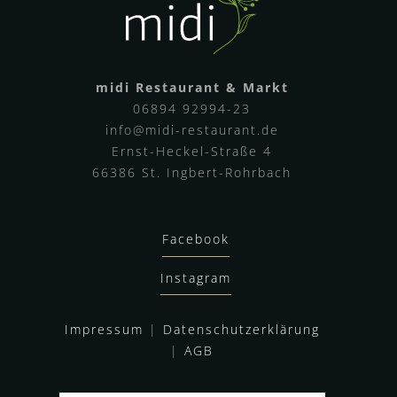
midi Restaurant & Markt
06894 92994-23
info@midi-restaurant.de
Ernst-Heckel-Straße 4
66386 St. Ingbert-Rohrbach
Facebook
Instagram
Impressum
|
Datenschutzerklärung
|
AGB